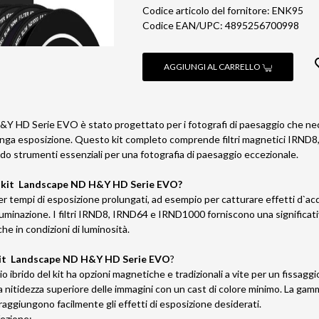
Codice articolo del fornitore: ENK95
Codice EAN/UPC: 4895256700998
AGGIUNGI AL CARRELLO
&Y HD Serie EVO è stato progettato per i fotografi di paesaggio che nece
lunga esposizione. Questo kit completo comprende filtri magnetici IRND8
ndo strumenti essenziali per una fotografia di paesaggio eccezionale.
il kit Landscape ND H&Y HD Serie EVO?
er tempi di esposizione prolungati, ad esempio per catturare effetti d`ac
illuminazione. I filtri IRND8, IRND64 e IRND1000 forniscono una significat
he in condizioni di luminosità.
it Landscape ND H&Y HD Serie EVO
?
o ibrido del kit ha opzioni magnetiche e tradizionali a vite per un fissaggio
 nitidezza superiore delle immagini con un cast di colore minimo. La gamma di
raggiungono facilmente gli effetti di esposizione desiderati.
ezione: