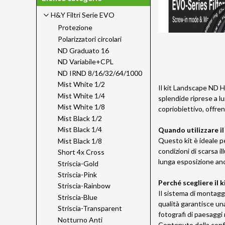
H&Y Filtri Serie EVO
Protezione
Polarizzatori circolari
ND Graduato 16
ND Variabile+CPL
ND IRND 8/16/32/64/1000
Mist White 1/2
Il kit Landscape ND H
Mist White 1/4
splendide riprese a 
Mist White 1/8
copriobiettivo, offre
Mist Black 1/2
Mist Black 1/4
Quando utilizzare 
Questo kit è ideale p
Mist Black 1/8
condizioni di scarsa 
Short 4x Cross
lunga esposizione anc
Striscia-Gold
Striscia-Pink
Perché scegliere il
k
Striscia-Rainbow
Il sistema di montaggi
Striscia-Blue
qualità garantisce una
Striscia-Transparent
fotografi di paesaggi 
Notturno Anti
Contenuto della conf