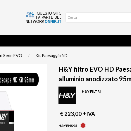
ri Serie EVO
Kit Paesaggio ND
H&Y filtro EVO HD Paes
alluminio anodizzato 95
H&Y FILTRI
€ 223,00
+IVA
H&YENK95