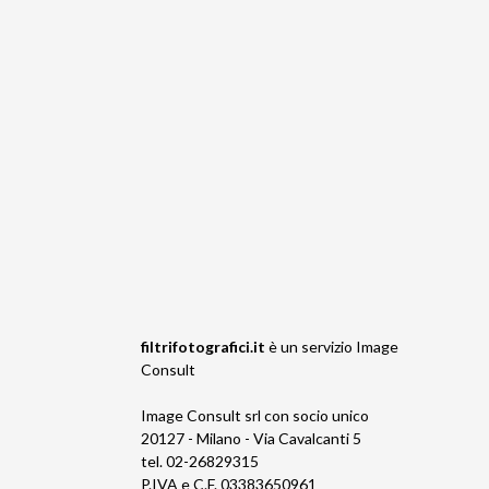
filtrifotografici.it
è un servizio
Image
Consult
Image Consult srl con socio unico
20127 - Milano - Via Cavalcanti 5
tel. 02-26829315
P.IVA e C.F. 03383650961