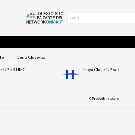
ite
Lenti Close-up
se-UP +3 HMC
Hoya Close-UP set
0 Prodotti in totale