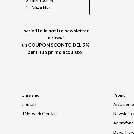
Filtri 100mm
Pulizia filtri
Iscriviti alla nostra newsletter
e ricevi
un
COUPON SCONTO DEL 5%
per il tuo primo acquisto!
Chi siamo
Promo
Contatti
Area perso
Il Network Onnik.it
Newslette
Approfond
Dove Trov