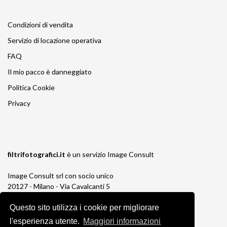
Condizioni di vendita
Servizio di locazione operativa
FAQ
Il mio pacco è danneggiato
Politica Cookie
Privacy
filtrifotografici.it
è un servizio
Image Consult
Image Consult srl con socio unico
20127 - Milano - Via Cavalcanti 5
tel. 02-26829315
Questo sito utilizza i cookie per migliorare
P.IVA e C.F. 03383650961
REA 1673647 CCIAA Milano Monza Brianza
l'esperienza utente.
Maggiori informazioni