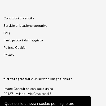
Condizioni di vendita
Servizio di locazione operativa
FAQ
Il mio pacco è danneggiato
Politica Cookie
Privacy
filtrifotografici.it
è un servizio
Image Consult
Image Consult srl con socio unico
20127 - Milano - Via Cavalcanti 5
tel. 02-26829315
Questo sito utilizza i cookie per migliorare
P.IVA e C.F. 03383650961