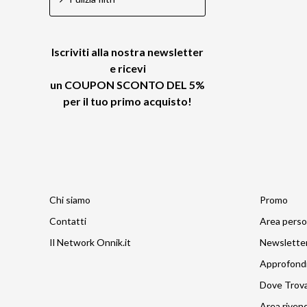
Iscriviti alla nostra newsletter
e ricevi
un
COUPON SCONTO DEL 5%
per il tuo primo acquisto!
Chi siamo
Promo
Contatti
Area perso
Il Network Onnik.it
Newslette
Approfond
Dove Trov
Area rivend