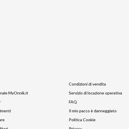
Condizioni di vendita
nale MyOnnik.it
Servizio di locazione operativa
r
FAQ
imenti
Il mio pacco è danneggiato
are
Politica Cookie
itori
Privacy