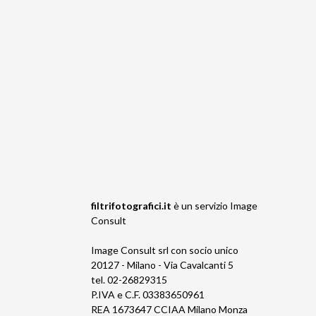
filtrifotografici.it
è un servizio
Image
Consult
Image Consult srl con socio unico
20127 - Milano - Via Cavalcanti 5
tel. 02-26829315
P.IVA e C.F. 03383650961
REA 1673647 CCIAA Milano Monza