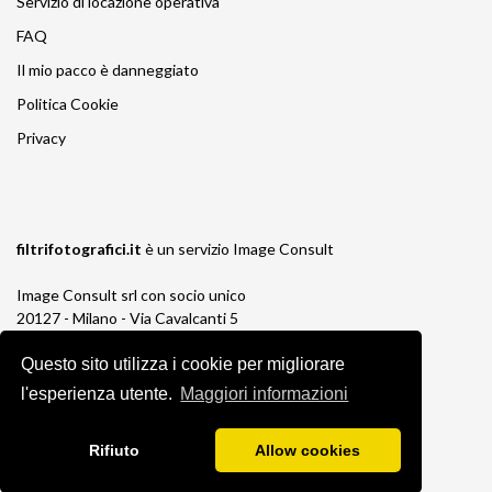
Servizio di locazione operativa
FAQ
Il mio pacco è danneggiato
Politica Cookie
Privacy
filtrifotografici.it
è un servizio
Image Consult
Image Consult srl con socio unico
20127 - Milano - Via Cavalcanti 5
tel. 02-26829315
Questo sito utilizza i cookie per migliorare
P.IVA e C.F. 03383650961
REA 1673647 CCIAA Milano Monza Brianza
l'esperienza utente.
Maggiori informazioni
Registro AEE IT19030000011245
Registro Pile IT13030P00003110
Rifiuto
Allow cookies